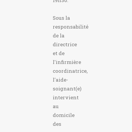
19h30.
Sous la
responsabilité
de la
directrice
et de
l'infirmière
coordinatrice,
l'aide-
soignant(e)
intervient
au
domicile
des